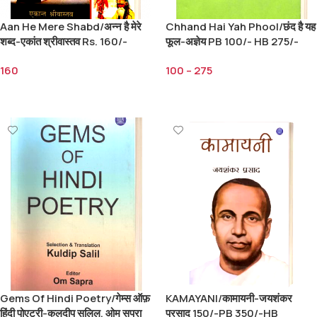
Aan He Mere Shabd/अन्न है मेरे
Chhand Hai Yah Phool/छंद है यह
शब्द-एकांत श्रीवास्तव Rs. 160/-
फूल-अज्ञेय PB 100/- HB 275/-
160
100
–
275
Add To Cart
Select Options
Gems Of Hindi Poetry/गेम्स ऑफ़
KAMAYANI/कामायनी-जयशंकर
हिंदी पोएट्री-कुलदीप सलिल, ओम सपरा
प्रसाद 150/-PB 350/-HB