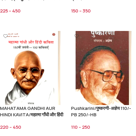
225/-PB 450/-HB
225
–
450
150
–
350
Select Options
Select Options
MAHATAMA GANDHI AUR
Pushkarini/पुष्करणी-अज्ञेय 110/-
HINDI KAVITA/महात्मा गाँधी और हिंदी
PB 250/-HB
कविता-राजेंद्र उपाध्याय 220/-PB
220
–
450
110
–
250
450/-HB
Select Options
Select Options