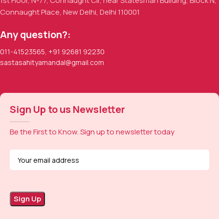
1st Floor, N-77, Connaught Cir, near Statesman Building, Block N,
Connaught Place, New Delhi, Delhi 110001
Any question?:
011-41523565
,
+91 92681 92230
sastasahityamandal@gmail.com
Sign Up to us Newsletter
Be the First to Know. Sign up to newsletter today