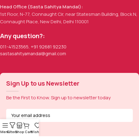
Head Office (Sasta Sahitya Mandal):
1st Floor, N-77, Connaught Cir, near Statesman Building, Block N,
Connaught Place, New Delhi, Delhi 110001
Any question?:
011-41523565
,
+91 92681 92230
sastasahityamandal@gmail.com
Sign Up to us Newsletter
Be the First to Know. Sign up to newsletter today
Menu
Filters
Shop
Cart
Wishlist