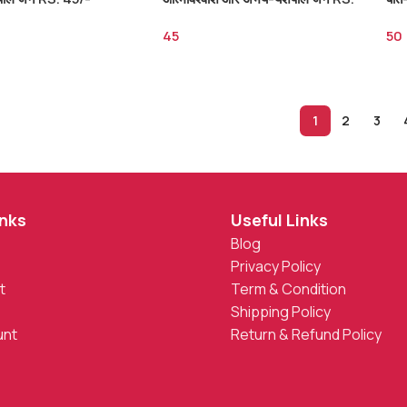
45/-
45
50
1
2
3
inks
Useful Links
Blog
Privacy Policy
t
Term & Condition
Shipping Policy
unt
Return & Refund Policy