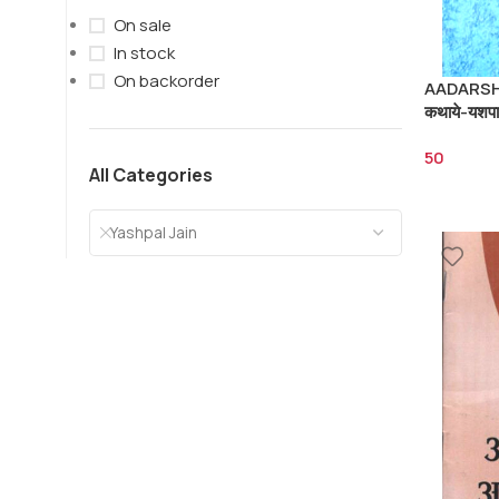
On sale
In stock
On backorder
AADARSH
कथाये-यशपा
50
All Categories
Yashpal Jain