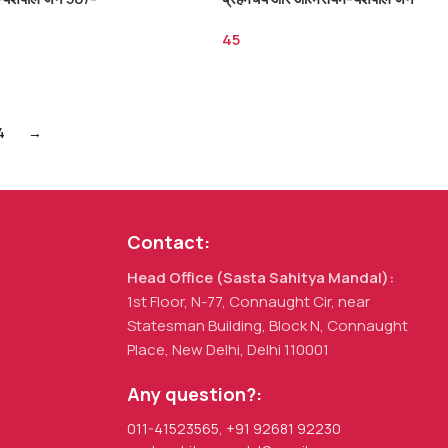
45/-
45
4
→
Contact:
Head Office (Sasta Sahitya Mandal):
1st Floor, N-77, Connaught Cir, near
Statesman Building, Block N, Connaught
Place, New Delhi, Delhi 110001
Any question?:
011-41523565
,
+91 92681 92230