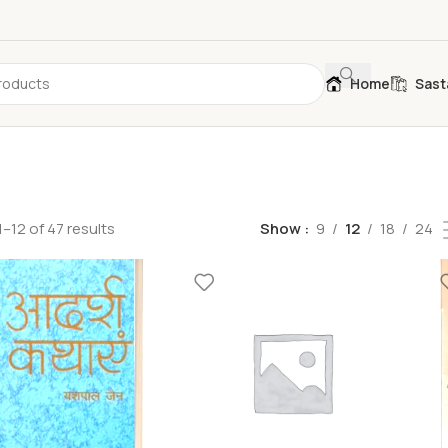
Home
Sast
–12 of 47 results
Show
9
12
18
24