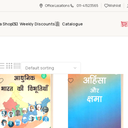
Office Locations
011-41523565
Wishlist
a Shop
Weekly Discounts
Catalogue