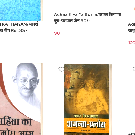
Achaa Kiya Ya Burra/अच्छा किया या
बुरा-यशपाल जैन 90/-
 KATHAIYAN/आदर्श
Adh
ल जैन Rs. 50/-
आधु
90
RS.
12
Ama