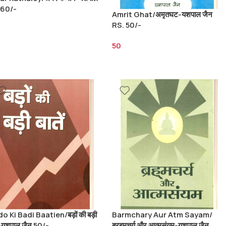
 60/-
Amrit Ghat/अमृतघट-यशपाल जैन
RS. 50/-
50
o Ki Badi Baatien/बड़ों की बड़ी
Barmchary Aur Atm Sayam/
ें-यशपाल जैन 50/-
ब्रहमचर्य और आत्मसंयम-यशपाल जैन