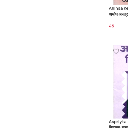
Ahinsa Ke
अमोघ अस्त्
45
Aspriyta 
निवारण-यशप