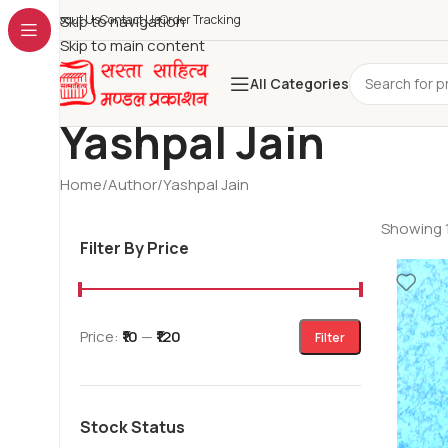
About Us
Skip to navigation
Contact Us
Order Tracking
Skip to main content
All Categories
Yashpal Jain
Home
Author
Yashpal Jain
Showing 1
Filter By Price
Price:
₹10
—
₹120
Filter
Stock Status