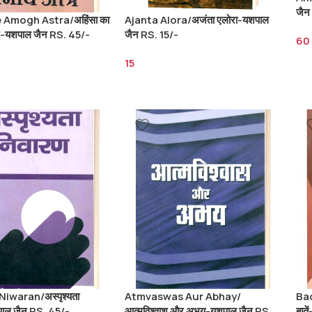
जैन
 Amogh Astra/अहिंसा का
Ajanta Alora/अजंता एलोरा-यशपाल
र-यशपाल जैन RS. 45/-
जैन RS. 15/-
60
15
Niwaran/अस्पृश्यता
Atmvaswas Aur Abhay/
Bad
ाल जैन RS. 45/-
आत्मविश्वाश और अभय-यशपाल जैन RS.
बात