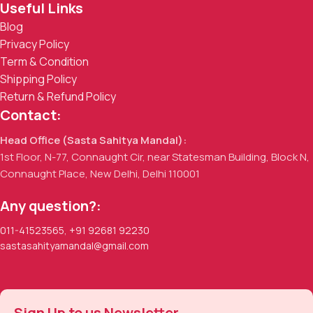
Useful Links
Blog
Privacy Policy
Term & Condition
Shipping Policy
Return & Refund Policy
Contact:
Head Office (Sasta Sahitya Mandal):
1st Floor, N-77, Connaught Cir, near Statesman Building, Block N,
Connaught Place, New Delhi, Delhi 110001
Any question?:
011-41523565
,
+91 92681 92230
sastasahityamandal@gmail.com
Sign Up to us Newsletter