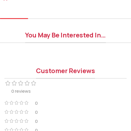
Read More
Add To Cart
You May Be Interested In…
Customer Reviews
0 reviews
0
0
0
0